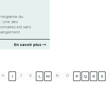
intégrante du
e. Une des
nnaires est sans
changement.
En savoir plus
H
J
K
N
O
I
L
M
P
Q
R
S