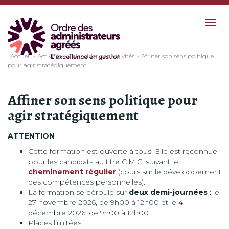
Togg
navig
Accueil
Activités
Calendrier des activités
Affiner son sens politique
pour agir stratégiquement
Affiner son sens politique pour
agir stratégiquement
ATTENTION
Cette formation est ouverte à tous. Elle est reconnue
pour les candidats au titre C.M.C. suivant le
cheminement régulier
(cours sur le développement
des compétences personnelles).
La formation se déroule sur
deux demi-journées
: le
27 novembre 2026, de 9h00 à 12h00 et le 4
décembre 2026, de 9h00 à 12h00.
Places limitées.