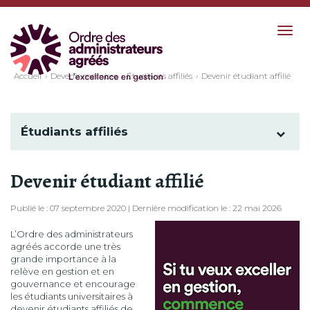
Togg
navig
Accueil
Devenir membre
Étudiants affiliés
Devenir étudiant affilié
Étudiants affiliés
Devenir étudiant affilié
Publié le : 07 septembre 2020 | Dernière modification le : 22 mai 2026
L’Ordre des administrateurs
agréés accorde une très
grande importance à la
relève en gestion et en
gouvernance et encourage
les étudiants universitaires à
devenir étudiants affiliés de