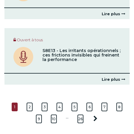
Lire plus
Ouvert à tous
S8E13 - Les irritants opérationnels ;
ces frictions invisibles qui freinent
la performance
Lire plus
1
2
3
4
5
6
7
8
…
9
10
26