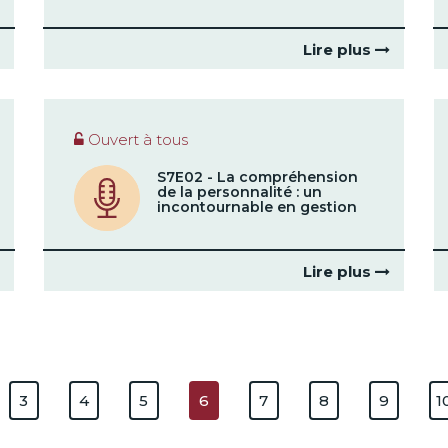
Lire plus
Ouvert à tous
S7E02 - La compréhension
de la personnalité : un
incontournable en gestion
Lire plus
3
4
5
6
7
8
9
1