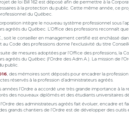
 projet de loi Bill 162 est déposé afin de permettre à la Corpor
ssaires à la protection du public. Cette même année, ce proj
rprofessionnel du Québec.
 Corporation intègre le nouveau système professionnel sous l’a
rs agréés du Québec. L’Office des professions reconnaît que l
C., soit le conseiller en management certifié est enchâssé da
u Code des professions donne l'exclusivité du titre Consei
la suite de mesures adoptées par l’Office des professions, la C
rs agréés du Québec (l'Ordre des Adm.A.). La mission de l'Ordr
du public.
016
, des mémoires sont déposés pour encadrer la profession 
ctes réservés à la profession d’administrateurs agréés.
 années l’Ordre a accordé une très grande importance à la re
rès des nouveaux diplômés et des étudiants universitaires dé
, l'Ordre des administrateurs agréés fait évoluer, encadre et f
es grands chantiers de l’Ordre est de développer des outils 