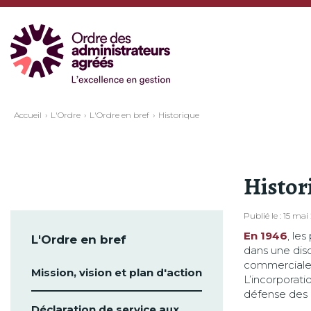
Accueil
L'Ordre
L'Ordre en bref
Historique
Histor
Publié le : 15 mai
En 1946
, le
L'Ordre en bref
dans une disc
commerciales 
Mission, vision et plan d'action
L’incorporati
défense des i
Déclaration de service aux