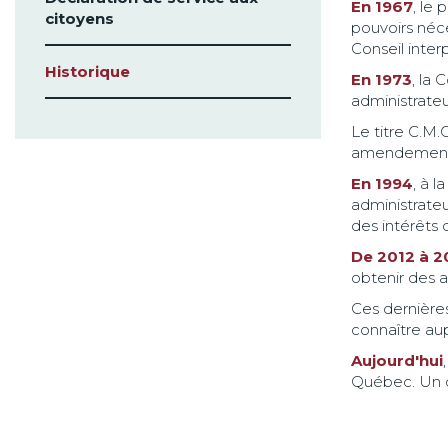
En 1967
, le
citoyens
pouvoirs néce
Conseil inte
Historique
En 1973
, la
administrateu
Le titre C.M.
amendement a
En 1994
, à 
administrateu
des intérêts 
De 2012 à 2
obtenir des a
Ces dernières
connaître aup
Aujourd'hui
Québec. Un d