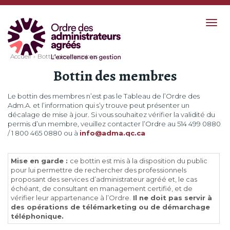
Togg
navig
Accueil
Bottin des membres
Bottin des membres
Le bottin des membres n’est pas le Tableau de l’Ordre des
Adm.A. et l’information qui s’y trouve peut présenter un
décalage de mise à jour. Si vous souhaitez vérifier la validité du
permis d’un membre, veuillez contacter l’Ordre au 514 499 0880
/ 1 800 465 0880 ou à
info@adma.qc.ca
Mise en garde :
ce bottin est mis à la disposition du public
pour lui permettre de rechercher des professionnels
proposant des services d’administrateur agréé et, le cas
échéant, de consultant en management certifié, et de
vérifier leur appartenance à l’Ordre.
Il ne doit pas servir à
des opérations de télémarketing ou de démarchage
téléphonique.