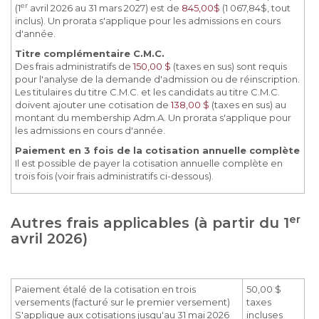
er
(1
avril 2026 au 31 mars 2027) est de
845,00$
(1 067,84$, tout
inclus). Un prorata s'applique pour les admissions en cours
d'année.
Titre complémentaire C.M.C.
Des frais administratifs de
150,00 $
(taxes en sus) sont requis
pour l'analyse de la demande d'admission ou de réinscription.
Les titulaires du titre C.M.C. et les candidats au titre C.M.C.
doivent ajouter une cotisation de
138,00 $
(taxes en sus) au
montant du membership Adm.A. Un prorata s'applique pour
les admissions en cours d'année.
Paiement en 3 fois de la cotisation annuelle complète
Il est possible de payer la cotisation annuelle complète en
trois fois (voir frais administratifs ci-dessous).
er
Autres frais applicables (à partir du 1
avril 2026)
Paiement étalé de la cotisation en trois
50,00 $
versements (facturé sur le premier versement)
taxes
S'applique aux cotisations jusqu'au 31 mai 2026
incluses