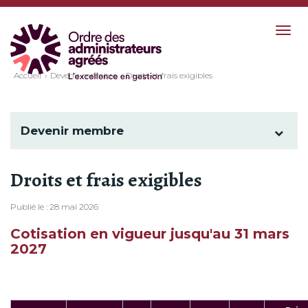
Togg
navig
Accueil
Devenir membre
Droits et frais exigibles
Devenir membre
Droits et frais exigibles
Publié le : 28 mai 2026
Cotisation en vigueur jusqu'au 31 mars
2027