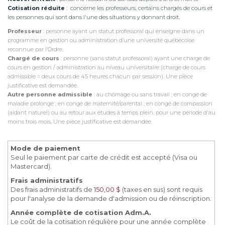
Cotisation réduite
: concerne les professeurs, certains chargés de cours et
les personnes qui sont dans l'une des situations y donnant droit.
Professeur
: personne ayant un statut professoral qui enseigne dans un
programme en gestion ou administration d’une université québécoise
reconnue par l’Ordre.
Chargé de cours
:
personne (sans statut professoral) ayant une
charge de
cours en gestion / administration au niveau universitaire (charge de cours
admissible = deux cours de 45 heures chacun par session). Une pièce
justificative est demandée.
Autre personne admissible
: au chômage ou sans travail ; en congé de
maladie prolongé ; en congé de maternité/parental ; en congé de compassion
(aidant naturel) ou au retour aux études à temps plein, pour une période d'au
moins trois mois. Une pièce justificative est demandée.
Mode de paiement
Seul le paiement par carte de crédit est accepté (Visa ou
Mastercard).
Frais administratifs
Des frais administratifs de
150,00 $
(taxes en sus) sont requis
pour l'analyse de la demande d'admission ou de réinscription.
Année complète de cotisation Adm.A.
Le coût de la cotisation régulière pour une année complète