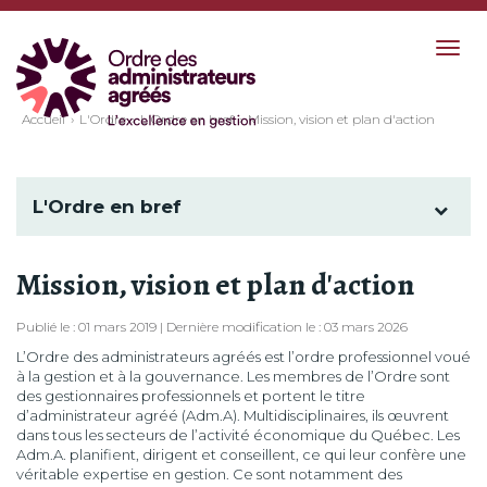
Togg
navig
Accueil
L'Ordre
L'Ordre en bref
Mission, vision et plan d'action
L'Ordre en bref
Mission, vision et plan d'action
Publié le : 01 mars 2019 | Dernière modification le : 03 mars 2026
L’Ordre des administrateurs agréés est l’ordre professionnel voué
à la gestion et à la gouvernance. Les membres de l’Ordre sont
des gestionnaires professionnels et portent le titre
d’administrateur agréé (Adm.A). Multidisciplinaires, ils œuvrent
dans tous les secteurs de l’activité économique du Québec. Les
Adm.A. planifient, dirigent et conseillent, ce qui leur confère une
véritable expertise en gestion. Ce sont notamment des