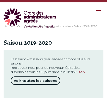
Togg
navig
Accueil
Outils
Balado Profession gestionnaire
Saison 2019-2020
Saison 2019-2020
Le balado
Profession gestionnaire
compte plusieurs
saisons !
Retrouvez-nous pour de nouveaux épisodes,
disponibles tous les 15 jours dans le bulletin
Flash
.
Voir toutes les saisons