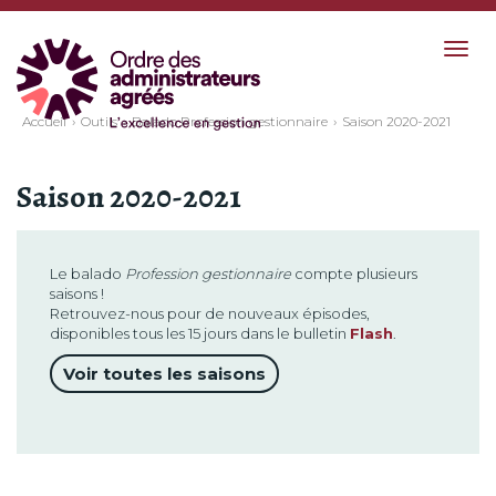
Togg
navig
Accueil
Outils
Balado Profession gestionnaire
Saison 2020-2021
Saison 2020-2021
Le balado
Profession gestionnaire
compte plusieurs
saisons !
Retrouvez-nous pour de nouveaux épisodes,
disponibles tous les 15 jours dans le bulletin
Flash
.
Voir toutes les saisons