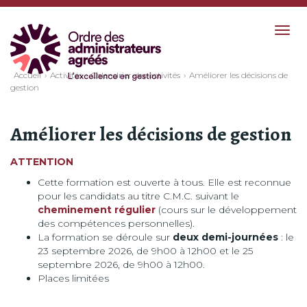
Togg
navig
Accueil
Activités
Calendrier des activités
Améliorer les décisions de
gestion
Améliorer les décisions de gestion
ATTENTION
Cette formation est ouverte à tous. Elle est reconnue
pour les candidats au titre C.M.C. suivant le
cheminement régulier
(cours sur le développement
des compétences personnelles).
La formation se déroule sur
deux demi-journées
: le
23 septembre 2026, de 9h00 à 12h00 et le 25
septembre 2026, de 9h00 à 12h00.
Places limitées