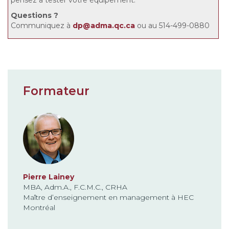
pensez à tester votre équipement.
Questions
?
Communiquez à
dp@adma.qc.ca
ou au 514-499-0880
Formateur
Pierre Lainey
MBA, Adm.A., F.C.M.C., CRHA
Maître d’enseignement en management à HEC
Montréal