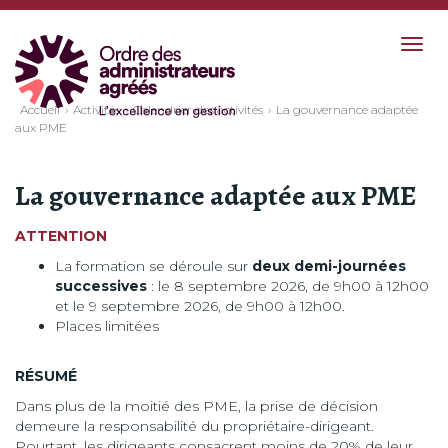
Togg
navig
Accueil
Activités
Calendrier des activités
La gouvernance adaptée
aux PME
La gouvernance adaptée aux PME
ATTENTION
La formation se déroule sur
deux demi-journées
successives
: le 8 septembre 2026, de 9h00 à 12h00
et le 9 septembre 2026, de 9h00 à 12h00.
Places limitées
RÉSUMÉ
Dans plus de la moitié des PME, la prise de décision
demeure la responsabilité du propriétaire-dirigeant.
Pourtant, les dirigeants consacrent moins de 20% de leur