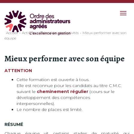
Togg
navig
Accueil
Activités
Calendrier des activités
Mieux performer avec son
équipe
Mieux performer avec son équipe
ATTENTION
Cette formation est ouverte à tous.
Elle est reconnue pour les candidats au titre C.M.C.
suivant le
cheminement régulier
(cours sur le
développement des compétences
interpersonnelles).
Le nombre de places est limité.
RÉSUMÉ
Chaque équipe vit certains stades de maturité qui