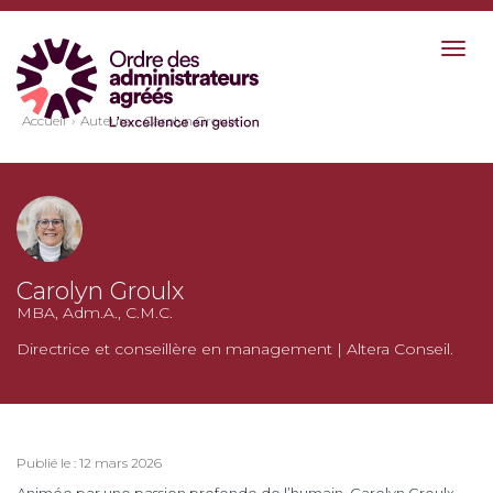
Togg
navig
Accueil
Auteurs
Carolyn Groulx
Carolyn Groulx
MBA, Adm.A., C.M.C.
Directrice et conseillère en management | Altera Conseil.
Publié le : 12 mars 2026