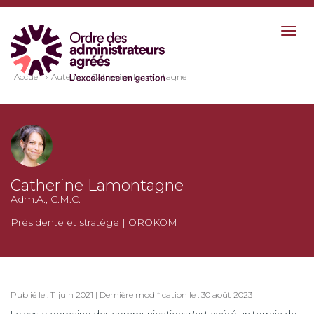
Togg
navig
Accueil
Auteurs
Catherine Lamontagne
Catherine Lamontagne
Adm.A., C.M.C.
Présidente et stratège | OROKOM
Publié le : 11 juin 2021 | Dernière modification le : 30 août 2023