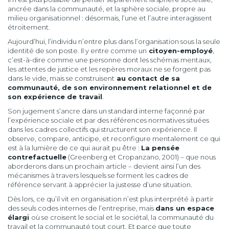
ancrée dans la communauté, et la sphère sociale, propre au
milieu organisationnel : désormais, l’une et l’autre interagissent
étroitement.
Aujourd’hui, l’individu n’entre plus dans l’organisation sous la seule
identité de son poste. Il y entre comme un
citoyen-employé
,
c’est-à-dire comme une personne dont les schémas mentaux,
les attentes de justice et les repères moraux ne se forgent pas
dans le vide, mais se construisent
au contact de sa
communauté, de son environnement relationnel et de
son expérience de travail
.
Son jugement s’ancre dans un standard interne façonné par
l’expérience sociale et par des références normatives situées
dans les cadres collectifs qui structurent son expérience. Il
observe, compare, anticipe, et reconfigure mentalement ce qui
est à la lumière de ce qui aurait pu être :
La pensée
contrefactuelle
(Greenberg et Cropanzano, 2001) – que nous
aborderons dans un prochain article – devient ainsi l’un des
mécanismes à travers lesquels se forment les cadres de
référence servant à apprécier la justesse d’une situation.
Dès lors, ce qu’il vit en organisation n’est plus interprété à partir
des seuls codes internes de l’entreprise, mais
dans un espace
élargi
où se croisent le social et le sociétal, la communauté du
travail et la communauté tout court. Et parce que toute