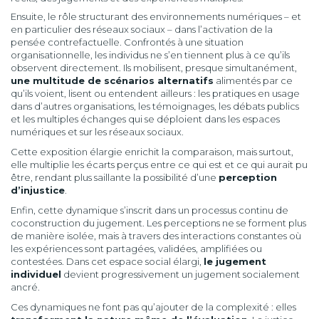
Ensuite, le rôle structurant des environnements numériques – et
en particulier des réseaux sociaux – dans l’activation de la
pensée contrefactuelle. Confrontés à une situation
organisationnelle, les individus ne s’en tiennent plus à ce qu’ils
observent directement. Ils mobilisent, presque simultanément,
une multitude de scénarios alternatifs
alimentés par ce
qu’ils voient, lisent ou entendent ailleurs : les pratiques en usage
dans d’autres organisations, les témoignages, les débats publics
et les multiples échanges qui se déploient dans les espaces
numériques et sur les réseaux sociaux.
Cette exposition élargie enrichit la comparaison, mais surtout,
elle multiplie les écarts perçus entre ce qui est et ce qui aurait pu
être, rendant plus saillante la possibilité d’une
perception
d’injustice
.
Enfin, cette dynamique s’inscrit dans un processus continu de
coconstruction du jugement. Les perceptions ne se forment plus
de manière isolée, mais à travers des interactions constantes où
les expériences sont partagées, validées, amplifiées ou
contestées. Dans cet espace social élargi,
le jugement
individuel
devient progressivement un jugement socialement
ancré.
Ces dynamiques ne font pas qu’ajouter de la complexité : elles