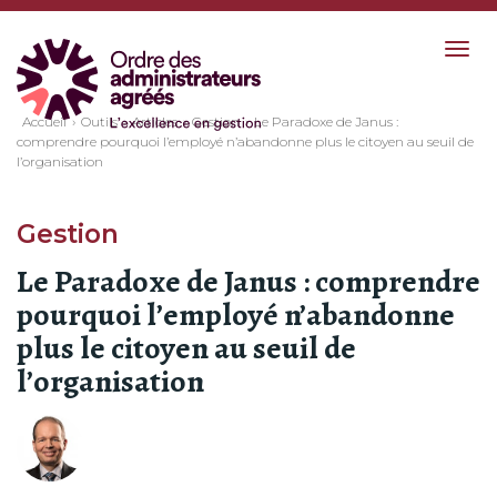
Togg
navig
Accueil
Outils
Articles
Gestion
Le Paradoxe de Janus :
comprendre pourquoi l’employé n’abandonne plus le citoyen au seuil de
l’organisation
Gestion
Le Paradoxe de Janus : comprendre
pourquoi l’employé n’abandonne
plus le citoyen au seuil de
l’organisation