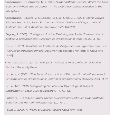
Cropanzano, R. & Ambrose, M. L. (2015). “
Organizational Justice: Where We Have
Been and Where We Are Going
.” In
The Oxford Handbook of Justice in the
Workplace
.
Cropanzano, R., Byrne, Z. S., Bobocel, D. R. & Rupp, D. E. (2001). “
Moral Virtues,
Fairness Heuristics, Social Entities, and Other Denizens of Organizational
Justice
.”
Journal of Vocational Behavior
, 58(2), 164–209.
Degoey, P. (2000). “
Contagious Justice: Exploring the Social Construction of
Justice in Organizations
.”
Research in Organizational Behavior
, 22, 51–102.
Fortin, B. (2019).
Redéfinir les frontières de l’(in)justice : un regard nouveau sur
l’(in)justice organisationnelle
[Document de doctorat non publié, Université
Laval].
Greenberg, J. & Cropanzano, R. (2001).
Advances in Organizational Justice
.
Stanford University Press.
Lamertz, K. (2002). “
The Social Construction of Fairness: Social Influence and
Sensemaking in Organizations
.”
Journal of Organizational Behavior
, 23(1), 19–37.
Lerner, M. J. (1987). “
Integrating Societal and Psychological Rules of
Entitlement…
”
Social Justice Research
, 1(1), 107–125.
Pritchard, R. D. (1969). “
Equity Theory: A Review and Critique.
”
Organizational
Behavior and Human Performance
, 4(2), 176–211.
Rawls, J. (2009).
A Theory of Justice
. Harvard University Press.