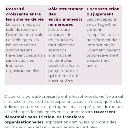
Porosité
Rôle structurant
Coconstruction
croissante entre
des
du jugement
les sphères de vie
environnements
Les perceptions
Le travail n’est plus
numériques
se partagent, se
isolé du reste de
Les réseaux
valident,
l’expérience sociale.
sociaux et les
s’amplifient ou se
Les échanges, les
récits publics
transforment dans
influences et les
multiplient les
l’interaction ; le
comparaisons
scénarios
jugement devient
traversent désormais
alternatifs et
progressivement
sans friction les
rendent plus
socialement
frontières
visibles les écarts
ancré.
organisationnelles.
perçus entre ce
qui est et ce qui
aurait pu être.
D’abord, la porosité croissante entre les sphères de vie. Le travail
n’est plus isolé du reste de l’expérience sociale dans laquelle les
individus construisent et partagent leur interprétation du monde.
Les échanges, les influences et les comparaisons
traversent
désormais sans friction les frontières
organisationnelles
, exposant en continu les individus à des
récits, des jugements et des expériences multiples.