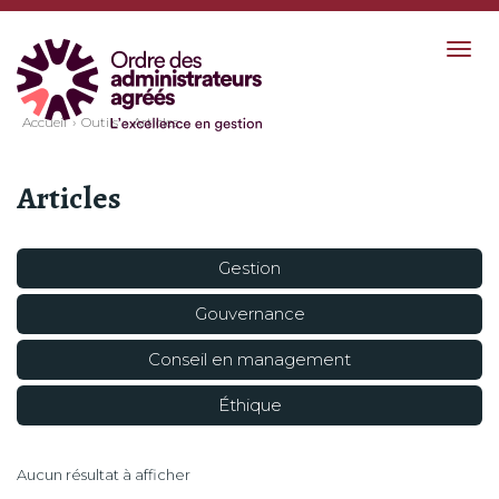
Togg
navig
Accueil
Outils
Articles
Articles
Gestion
Gouvernance
Conseil en management
Éthique
Aucun résultat à afficher