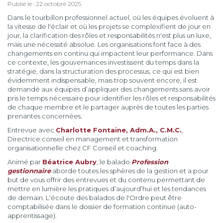
Publié le : 22 octobre 2025
Dans le tourbillon professionnel actuel, où les équipes évoluent à
la vitesse de l'éclair et où les projets se complexifient de jour en
jour, la clarification des rôles et responsabilités n'est plus un luxe,
mais une nécessité absolue. Les organisations font face à des
changements en continu qui impactent leur performance. Dans
ce contexte, les gouvernances investissent du temps dans la
stratégie, dans la structuration des processus, ce qui est bien
évidemment indispensable, mais trop souvent encore, il est
demandé aux équipes d’appliquer des changements sans avoir
pris le temps nécessaire pour identifier les rôles et responsabilités
de chaque membre et le partager auprès de toutes les parties
prenantes concernées.
Entrevue avec
Charlotte Fontaine, Adm.A., C.M.C.
,
Directrice conseil en management et transformation
organisationnelle chez CF Conseil et coaching.
Animé par
Béatrice Aubry
, le balado
Profession
gestionnaire
aborde toutes les sphères de la gestion et a pour
but de vous offrir des entrevues et du contenu permettant de
mettre en lumière les pratiques d’aujourd’hui et les tendances
de demain. L'écoute des balados de l'Ordre peut être
comptabilisée dans le dossier de formation continue (auto-
apprentissage).