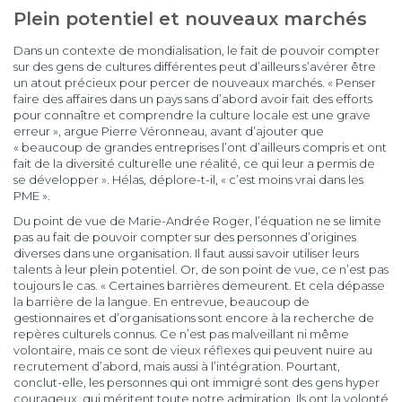
Plein potentiel et nouveaux marchés
Dans un contexte de mondialisation, le fait de pouvoir compter
sur des gens de cultures différentes peut d’ailleurs s’avérer être
un atout précieux pour percer de nouveaux marchés. « Penser
faire des affaires dans un pays sans d’abord avoir fait des efforts
pour connaître et comprendre la culture locale est une grave
erreur », argue Pierre Véronneau, avant d’ajouter que
« beaucoup de grandes entreprises l’ont d’ailleurs compris et ont
fait de la diversité culturelle une réalité, ce qui leur a permis de
se développer ». Hélas, déplore-t-il, « c’est moins vrai dans les
PME ».
Du point de vue de Marie-Andrée Roger, l’équation ne se limite
pas au fait de pouvoir compter sur des personnes d’origines
diverses dans une organisation. Il faut aussi savoir utiliser leurs
talents à leur plein potentiel. Or, de son point de vue, ce n’est pas
toujours le cas. « Certaines barrières demeurent. Et cela dépasse
la barrière de la langue. En entrevue, beaucoup de
gestionnaires et d’organisations sont encore à la recherche de
repères culturels connus. Ce n’est pas malveillant ni même
volontaire, mais ce sont de vieux réflexes qui peuvent nuire au
recrutement d’abord, mais aussi à l’intégration. Pourtant,
conclut-elle, les personnes qui ont immigré sont des gens hyper
courageux, qui méritent toute notre admiration. Ils ont la volonté