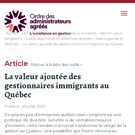
Togg
navig
Accueil
Outils
Intégration des nouveaux arrivants
Section pour
dirigeants
Outils répertoriés et références diverses
Avantages de la
diversité
La valeur ajoutée des gestionnaires immigrants au Québec
Article
Retour à la liste des outils >
La valeur ajoutée des
gestionnaires immigrants au
Québec
Publié le : 05 juillet 2022
De plus en plus d’entreprises québécoises comptent sur une
politique de diversité. Jumelée à de véritables mesures
d’inclusion, cette tendance pourrait transformer le visage de la
gestion au Québec. Une possibilité que Pierre Véronneau,