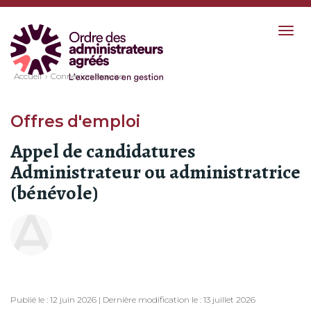
Togg
navig
Accueil
Connexion requise
Offres d'emploi
Appel de candidatures
Administrateur ou administratrice
(bénévole)
Publié le : 12 juin 2026 | Dernière modification le : 13 juillet 2026