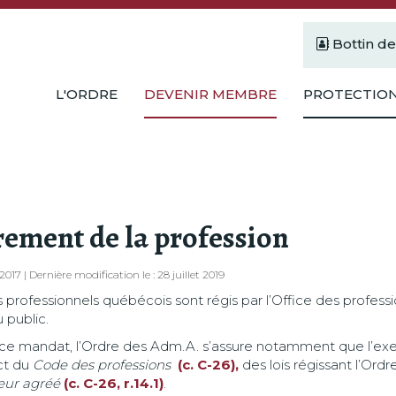
Bottin d
L'ORDRE
DEVENIR MEMBRE
PROTECTION
ement de la profession
 2017 | Dernière modification le : 28 juillet 2019
 professionnels québécois sont régis par l’Office des profes
 public.
r ce mandat, l’Ordre des Adm.A. s’assure notamment que l’exer
ct du
Code des professions
(c. C-26),
des lois régissant l’Ord
teur agréé
(c. C-26, r.14.1)
.