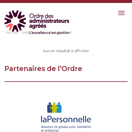
Togg
navig
Accueil
Salle de presse
Bulletin Flash
Aucun résultat à afficher
Partenaires de l’Ordre