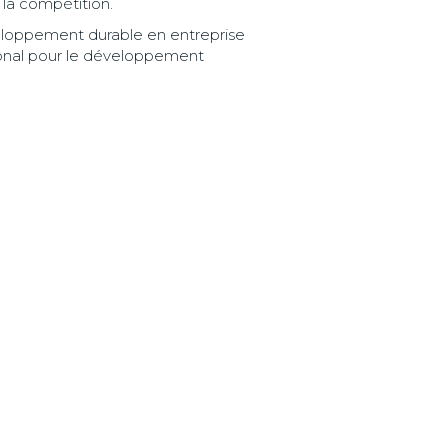
à la compétition.
veloppement durable en entreprise
tional pour le développement