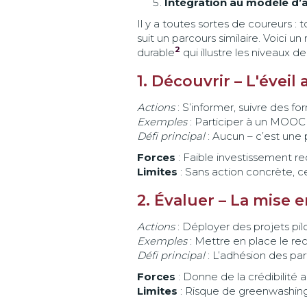
Intégration au modèle d’a
Il y a toutes sortes de coureurs
suit un parcours similaire. Voici 
2
durable
qui illustre les niveaux
1. Découvrir – L'éve
Actions
: S’informer, suivre des for
Exemples
: Participer à un MOOC s
Défi principal
: Aucun – c’est une 
Forces
: Faible investissement req
Limites
: Sans action concrète, c
2. Évaluer – La mise 
Actions
: Déployer des projets pilot
Exemples
: Mettre en place le rec
Défi principal
: L’adhésion des par
Forces
: Donne de la crédibilité a
Limites
: Risque de greenwashing,