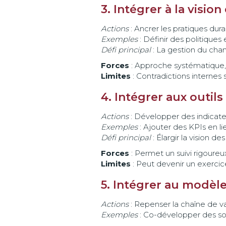
3. Intégrer à la visio
Actions
: Ancrer les pratiques dura
Exemples
: Définir des politique
Défi principal
: La gestion du ch
Forces
: Approche systématique, 
Limites
: Contradictions internes
4. Intégrer aux outils
Actions
: Développer des indicateur
Exemples
: Ajouter des KPIs en lie
Défi principal
: Élargir la vision d
Forces
: Permet un suivi rigoure
Limites
: Peut devenir un exercic
5. Intégrer au modèle
Actions
: Repenser la chaîne de val
Exemples
: Co-développer des sol