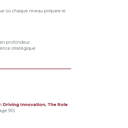
que où chaque niveau prépare le
 en profondeur.
rence stratégique.
y: Driving Innovation, The Role
age 90)