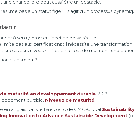
st une chance, elle peut aussi être un obstacle.
sume pas à un statut figé : il s’agit d’un processus dynami
etenir
ncer à son rythme en fonction de sa réalité.
imite pas aux certifications : il nécessite une transformation
al sur plusieurs niveaux – l’essentiel est de maintenir une cohé
tion aujourd’hui ?
 de maturité en développement durable
, 2012.
éveloppement durable,
Niveaux de maturité
.
ié en anglais dans le
livre blanc de CMC-Global
Sustainabilit
cing Innovation to Advance Sustainable Development
(p