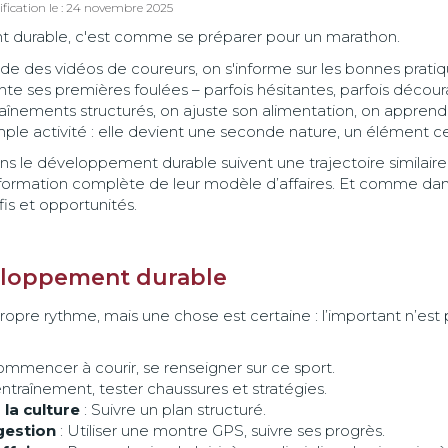
ification le : 24 novembre 2025
 durable, c'est comme se préparer pour un marathon.
de des vidéos de coureurs, on s'informe sur les bonnes pratique
ente ses premières foulées – parfois hésitantes, parfois déco
înements structurés, on ajuste son alimentation, on apprend 
imple activité : elle devient une seconde nature, un élément 
s le développement durable suivent une trajectoire similaire 
formation complète de leur modèle d’affaires. Et comme dan
is et opportunités.
eloppement durable
opre rythme, mais une chose est certaine : l’important n’est p
mmencer à courir, se renseigner sur ce sport.
traînement, tester chaussures et stratégies.
 la culture
: Suivre un plan structuré.
gestion
: Utiliser une montre GPS, suivre ses progrès.