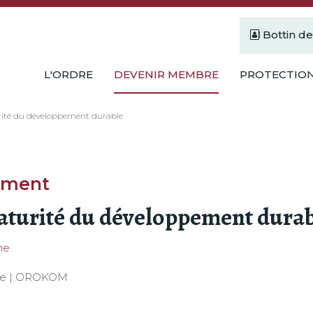
Bottin d
L'ORDRE
DEVENIR MEMBRE
PROTECTION
rité du développement durable
ement
aturité du développement dura
ne
ège | OROKOM