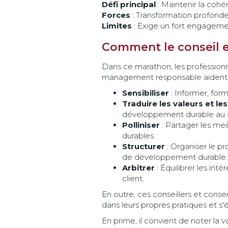
Défi principal
: Maintenir la cohér
Forces
: Transformation profonde,
Limites
: Exige un fort engageme
Comment le conseil 
Dans ce marathon, les profession
management responsable aident 
Sensibiliser
: Informer, form
Traduire les valeurs et le
développement durable au se
Polliniser
: Partager les mei
durables.
Structurer
: Organiser le pr
de développement durable.
Arbitrer
: Équilibrer les in
client.
En outre, ces conseillers et cons
dans leurs propres pratiques et 
En prime, il convient de noter la