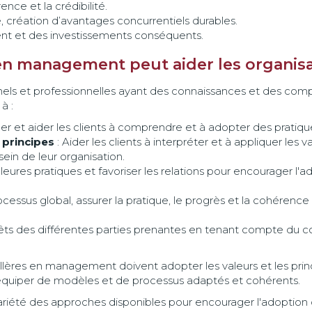
ence et la crédibilité.
 création d’avantages concurrentiels durables.
nt et des investissements conséquents.
en management peut aider les organisa
nels et professionnelles ayant des connaissances et des c
à :
er et aider les clients à comprendre et à adopter des pratiqu
s principes
: Aider les clients à interpréter et à appliquer les v
in de leur organisation.
lleures pratiques et favoriser les relations pour encourager l'
ocessus global, assurer la pratique, le progrès et la cohérenc
térêts des différentes parties prenantes en tenant compte du 
eillères en management doivent adopter les valeurs et les p
s'équiper de modèles et de processus adaptés et cohérents.
 variété des approches disponibles pour encourager l'adoption