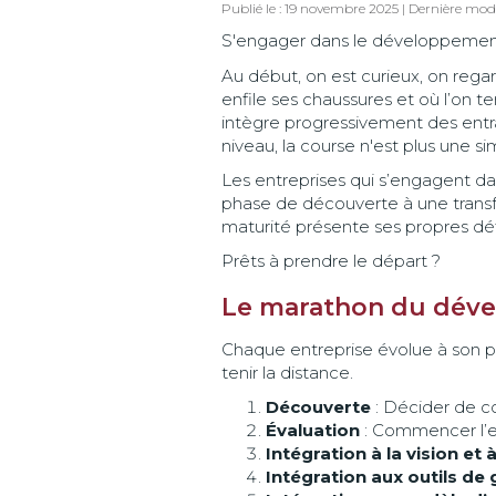
Publié le : 19 novembre 2025 | Dernière mod
S'engager dans le développement
Au début, on est curieux, on regar
enfile ses chaussures et où l’on t
intègre progressivement des entra
niveau, la course n'est plus une s
Les entreprises qui s’engagent dan
phase de découverte à une trans
maturité présente ses propres déf
Prêts à prendre le départ ?
Le marathon du dév
Chaque entreprise évolue à son pr
tenir la distance.
Découverte
: Décider de co
Évaluation
: Commencer l’en
Intégration à la vision et à
Intégration aux outils de 