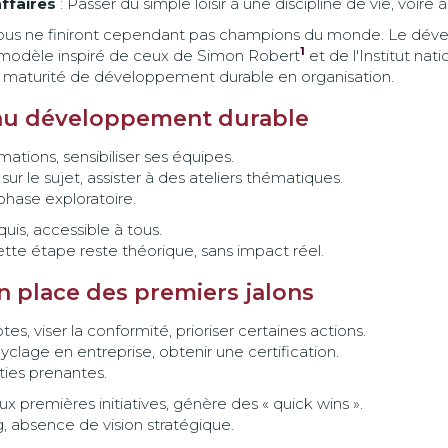
ffaires
: Passer du simple loisir à une discipline de vie, voire 
 : tous ne finiront cependant pas champions du monde. Le dé
1
un modèle inspiré de ceux de Simon Robert
et de l'Institut na
 de maturité de développement durable en organisation.
il au développement durable
mations, sensibiliser ses équipes.
ur le sujet, assister à des ateliers thématiques.
phase exploratoire.
uis, accessible à tous.
ette étape reste théorique, sans impact réel.
en place des premiers jalons
es, viser la conformité, prioriser certaines actions.
yclage en entreprise, obtenir une certification.
ties prenantes.
ux premières initiatives, génère des « quick wins ».
 absence de vision stratégique.