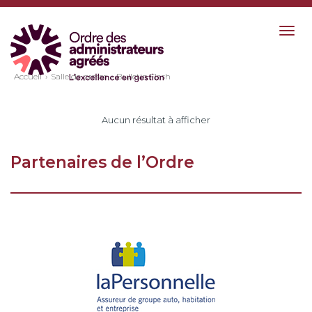
Togg
navig
Accueil
Salle de presse
Bulletin Flash
Aucun résultat à afficher
Partenaires de l’Ordre