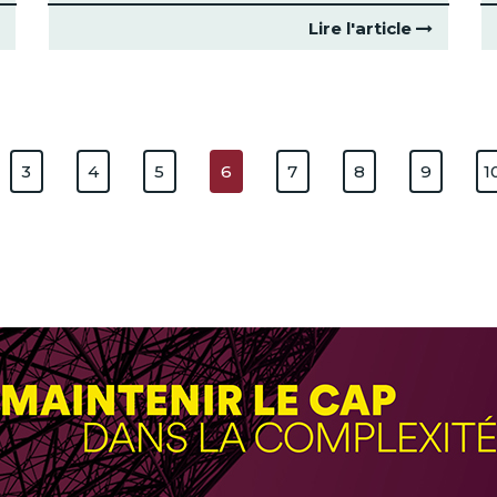
Lire l'article
3
4
5
6
7
8
9
1