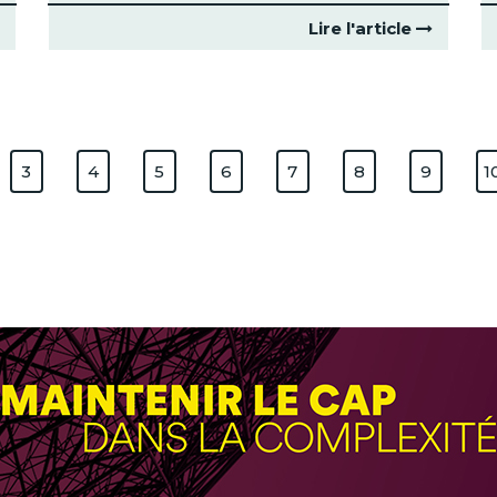
Lire l'article
3
4
5
6
7
8
9
1