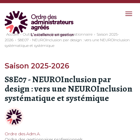
Togg
navig
Accueil
Outils
Balado Profession gestionnaire
Saison 2025-
2026
S8E07 - NEUROInclusion par design : vers une NEUROInclusion
systématique et systémique
Saison 2025-2026
S8E07 - NEUROInclusion par
design : vers une NEUROInclusion
systématique et systémique
Ordre des Adm.A.
Ordre des gestionnaires professionnels