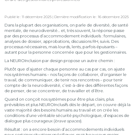
Publié le : 11 décembre 2025 | Dernière modification le : 16 décembre 2025
Dans la plupart des organisations, on parle de diversité, de santé
mentale, de neurodiversité… et, très souvent, la réponse passe
par des processus d’accommodement individuels : formulaires,
analyses de dossier, approbations, discussions RH, suivis. Des
processus nécessaires, mais lourds, lents, parfois épuisants –
autant pour la personne concernée que pour les gestionnaires.
La NEUROInclusion par design propose un autre chemin :
Plutôt que d’ajuster chaque personne au cas par cas, on ajuste
nos systèmes humains – nos façons de collaborer, d’organiser le
travail, de communiquer, de tenir nos rencontres – pour tenir
compte de la neurodiversité, c’est-à-dire des différentes façons
de penser, de se concentrer, de travailler et d’être.
Quand on conçoit nos systèmes pour être plus clairs, plus
prévisibles et plus NEUROInclusifs dès le départ, on couvre déjà la
vaste majorité des besoins humains au travail et on crée les
conditions d’une véritable sécurité psychologique, d’espaces de
dialogue plus courageux (
brave spaces
).
Résultat : on a encore besoin d’accommodements individuels
pour certaines situations spécifiques, mais beaucoup moins