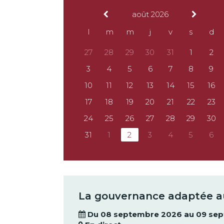
août 2026
l
m
m
j
v
s
d
27
28
29
30
31
1
2
3
4
5
6
7
8
9
10
11
12
13
14
15
16
17
18
19
20
21
22
23
24
25
26
27
28
29
30
31
1
2
3
4
5
6
La gouvernance adaptée 
Du 08 septembre 2026 au 09 se