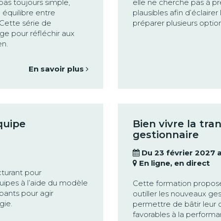
 pas toujours simple,
elle ne cherche pas à pré
 équilibre entre
plausibles afin d’éclairer
 Cette série de
préparer plusieurs option
e pour réfléchir aux
en.
En savoir plus
quipe
Bien vivre la tra
gestionnaire
Du 23 février 2027 
En ligne, en direct
turant pour
ipes à l’aide du modèle
Cette formation propo
ipants pour agir
outiller les nouveaux ges
gie.
permettre de bâtir leur c
favorables à la perform