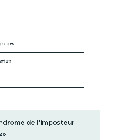
hrones
stion
yndrome de l’imposteur
026