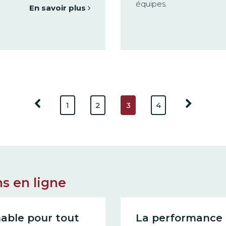
équipes.
En savoir plus
1
2
3
4
s en ligne
nable pour tout
La performance 