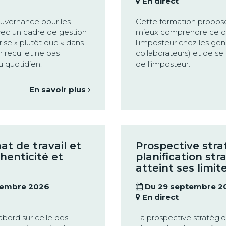
En direct
ouvernance pour les
Cette formation propos
avec un cadre de gestion
mieux comprendre ce q
rise » plutôt que « dans
l’imposteur chez les ge
n recul et ne pas
collaborateurs) et de se
u quotidien.
de l’imposteur.
En savoir plus
at de travail et
Prospective stra
henticité et
planification str
atteint ses limit
vembre 2026
Du 29 septembre 2
En direct
’abord sur celle des
La prospective stratégi